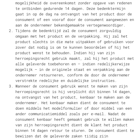
mogelijkheid de overeenkomst zonder opgave van redenen
te ontbinden gedurende 14 dagen. Deze bedenktermijn
gaat in op de dag na ontvangst van het product door de
consument of een vooraf door de consument aangewezen en
aan de ondernemer bekendgemaakte vertegenwoordiger.
Tijdens de bedenktijd zal de consument zorgvuldig
omgaan met het product en de verpakking. Hij zal het
product slechts in die mate uitpakken of gebruiken voor
zover dat nodig is om te kunnen beoordelen of hij het
product wenst te behouden. Indien hij van zijn
herroepingsrecht gebruik maakt, zal hij het product met
alle geleverde toebehoren en – indien redelijkerwijze
mogelijk – in de originele staat en verpakking aan de
ondernemer retourneren, conform de door de ondernemer
verstrekte redelijke en duidelijke instructies.
Wanneer de consument gebruik wenst te maken van zijn
herroepingsrecht is hij verplicht dit binnen 14 dagen,
na ontvangst van het product, kenbaar te maken aan de
ondernemer. Het kenbaar maken dient de consument te
doen middels het modelformulier of door middel van een
ander communicatiemiddel zoals per e-mail. Nadat de
consument kenbaar heeft gemaakt gebruik te willen maken
van zijn herroepingsrecht dient de klant het product
binnen 14 dagen retour te sturen. De consument dient te
bewijzen dat de geleverde zaken tijdig zijn