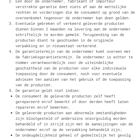
Een door de ondernemer, fabrikant of importeur
verstrekte garantie doet niets af aan de wettelijke
rechten en vorderingen die de consument op grond van de
overeenkomst tegenover de ondernemer kan doen gelden.
Eventuele gebreken of verkeerd geleverde producten
dienen binnen 2 maanden na levering aan de ondernemer
schriftelijk te worden gemeld. Terugzending van de
producten dient te geschieden in de originele
verpakking en in nieuwstaat verkerend.
De garantietermijn van de ondernemer komt overeen met
de fabrieksgarantietermijn. De ondernemer is echter te
nimmer verantwoordelijk voor de uiteindelijke
geschiktheid van de producten voor elke individuele
toepassing door de consument, noch voor eventuele
adviezen ten aanzien van het gebruik of de toepassing
van de producten.
De garantie geldt niet indien:
De consument de geleverde producten zelf heeft
gerepareerd en/of bewerkt of door derden heeft laten
repareren en/of bewerken;
De geleverde producten aan abnormale omstandigheden
zijn blootgesteld of anderszins onzorgvuldig worden
behandeld of in strijd zijn met de aanwijzingen van de
ondernemer en/of op de verpakking behandeld zijn;
De ondeugdelijkheid geheel of gedeeltelijk het gevolg