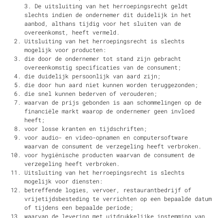
3. De uitsluiting van het herroepingsrecht geldt
slechts indien de ondernemer dit duidelijk in het
aanbod, althans tijdig voor het sluiten van de
overeenkomst, heeft vermeld.
Uitsluiting van het herroepingsrecht is slechts
mogelijk voor producten:
die door de ondernemer tot stand zijn gebracht
overeenkomstig specificaties van de consument;
die duidelijk persoonlijk van aard zijn;
die door hun aard niet kunnen worden teruggezonden;
die snel kunnen bederven of verouderen;
waarvan de prijs gebonden is aan schommelingen op de
financiële markt waarop de ondernemer geen invloed
heeft;
voor losse kranten en tijdschriften;
voor audio- en video-opnamen en computersoftware
waarvan de consument de verzegeling heeft verbroken.
voor hygiënische producten waarvan de consument de
verzegeling heeft verbroken.
Uitsluiting van het herroepingsrecht is slechts
mogelijk voor diensten:
betreffende logies, vervoer, restaurantbedrijf of
vrijetijdsbesteding te verrichten op een bepaalde datum
of tijdens een bepaalde periode;
waarvan de levering met uitdrukkelijke instemming van